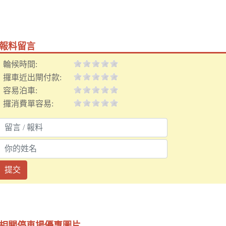
報料留言
輪候時間:
攞車近出閘付款:
容易泊車:
攞消費單容易:
提交
相關停車場優惠圖片