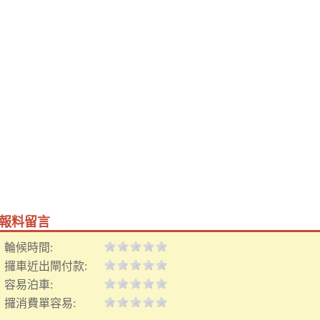
報料留言
輪候時間:
攞車近出閘付款:
容易泊車:
攞消費單容易: