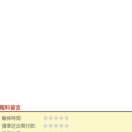
報料留言
輪候時間:
攞車近出閘付款: