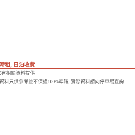
時租, 日泊收費
未有相關資料提供
資料只供參考並不保證100%準確, 實際資料請向停車場查詢